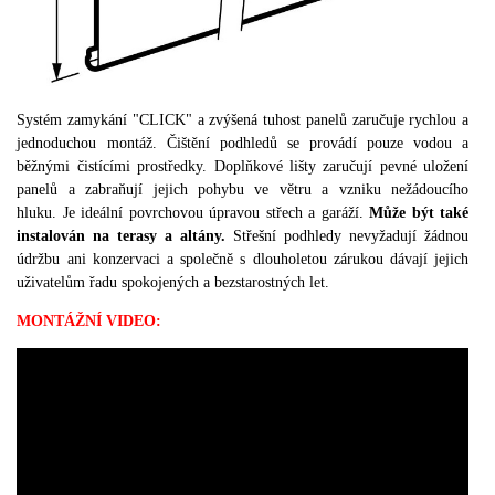
Systém zamykání "CLICK" a zvýšená tuhost panelů zaručuje rychlou a
jednoduchou montáž. Čištění podhledů se provádí pouze vodou a
běžnými čistícími prostředky. Doplňkové lišty zaručují pevné uložení
panelů a zabraňují jejich pohybu ve větru a vzniku nežádoucího
hluku. Je ideální povrchovou úpravou střech a garáží.
Může být také
instalován na terasy a altány.
Střešní podhledy nevyžadují žádnou
údržbu ani konzervaci a společně s dlouholetou zárukou dávají jejich
uživatelům řadu spokojených a bezstarostných let.
MONTÁŽ
NÍ VIDEO: