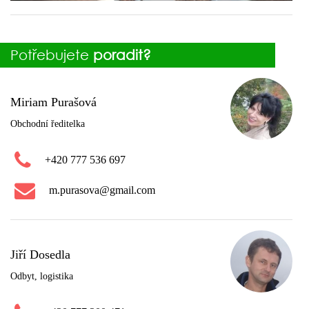
Potřebujete
poradit?
Miriam Purašová
Obchodní ředitelka
+420 777 536 697
m.purasova@gmail.com
Jiří Dosedla
Odbyt, logistika