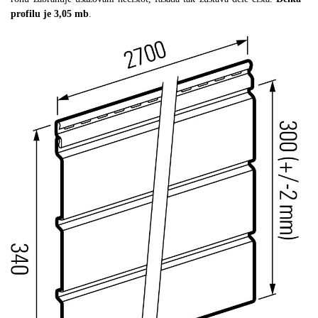
profilu je
3,05 mb
.