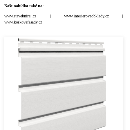
Naše nabídka také na:
www.stavebniraj.cz
|
www.interieroveobklady.cz
|
www.korkovefasady.cz